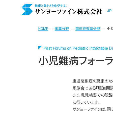
JP
HOME
事業分野
臨床検査薬分野
小
Past Forums on Pediatric Intractable 
小児難病フォー
胆道閉鎖症の克服のた
家族会である「胆道閉鎖
って、乳児検診での硫
に行っています。
サンヨーファインは、同