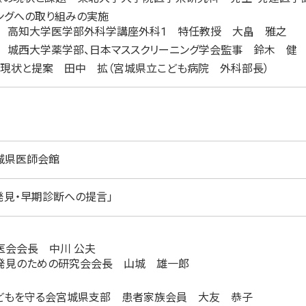
ングへの取り組みの実施
 高知大学医学部外科学講座外科1 特任教授 大畠 雅之
 城西大学薬学部、日本マススクリーニング学会監事 鈴木 健
現状と提案 田中 拡（宮城県立こども病院 外科部長）
城県医師会館
発見・早期診断への提言」
医会会長 中川 公夫
発見のための研究会会長 山城 雄一郎
どもを守る会宮城県支部 患者家族会員 大友 恭子