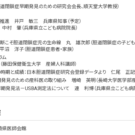
胆道閉鎖症早期発見のための研究会会長、順天堂大学教授）
の推進 井戸 敏三 兵庫県知事（予定）
 中村 肇（兵庫県立こども病院院長）
診断こそ胆道閉鎖症児の生命線 丸 雄次郎（胆道閉鎖症の子ども
平沼 洋子（胆道閉鎖症患者・家族）
ラム
夫（藤田保健衛生大学 産婦人科講師）
時期と成績：日本胆道閉鎖症研究会登録データより 仁尾 正記
期発見のための産科医の取り組み 増崎 英明（長崎大学医学部
期発見法－USBA測定法について 連 利博（兵庫県立こども病
催
崎県医師会館