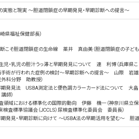
の実態と現実 ～胆道閉鎖症の早期発見・早期診断への提言～
長崎県福祉保健部長）
診断こそ胆道閉鎖症の生命線 薬井 真由美（胆道閉鎖症の子ども
生児・乳児の胆汁うっ滞と早期発見について 連 利博（兵庫県こ
西手術が行われた症例の検討～早期診断への提言～ 山際 岩雄
児外科分野 助教授）
期発見法 USBA測定法と便色調カラーカード法について 大
講師）
査領域における標準化の国際的動向 伊藤 機一（神奈川県立保
床検査標準協議会（JCCLS）尿検査標準化委員会 委員長）
期発見・早期診断に向けて ～USBA法の早期活用を望む～ 胆