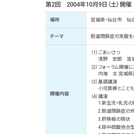
第2回 2004年10月9日（土）開催
場所
宮城県・仙台市 仙
テーマ
胆道閉鎖症の克服を
（1）
ごあいさつ
浅野 史郎 宮
（2）
フォーラム開催に
内海 太 宮城県
（3）
基調講演
小児医療とこど
開催内容
（4）
講演
1.
新生児・乳児の
2.
胆道閉鎖症の外
3.
肝移植の現状 
4.
尿中硫酸抱合型