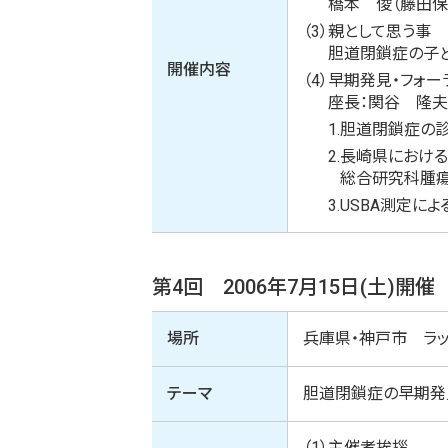
橋本 俊（藤田
（3）
親として思う事
胆道閉鎖症の子
開催内容
（4）
早期発見・フォー
座長：関谷 隆
1.
胆道閉鎖症の診
2.
長崎県におけ
総合研究科腫瘍
3.
USBA測定に
第4回 2006年7月15日(土)開催
場所
兵庫県・神戸市 ラッ
テーマ
胆道閉鎖症の早期発
（1）
主催者挨拶