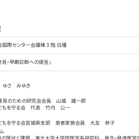
催
国際センター会議棟 3 階 白橿
発見・早期診断への提言」
 ゆさ みゆき
発見のための研究会会長 山城 雄一郎
どもを守る会 代表 竹内 公一
どもを守る会宮城県支部 患者家族会員 大友 恭子
ム
療の現状と課題 東北大学大学院医学系研究科 発生・発達医学