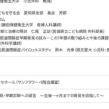
保健衛生大学 小児外科 教授）
どもを守る会 愛知県支部 長谷 芳郎
ラム
夫（藤田保健衛生大学 産婦人科講師）
断と治療の現状 仁尾 正記（宮城県立こども病院 外科部長）
る胆道閉鎖症早期発見の試み－この1年間の取り組みと今後の課題
外科学講師）
よる胆道閉鎖症パイロットスタディ 鈴木 光幸（順天堂大 小児科･
セホール（サンフラワー・5階会議室）
見・早期診断への提言 ～生後一ヶ月までの発見を目指して～