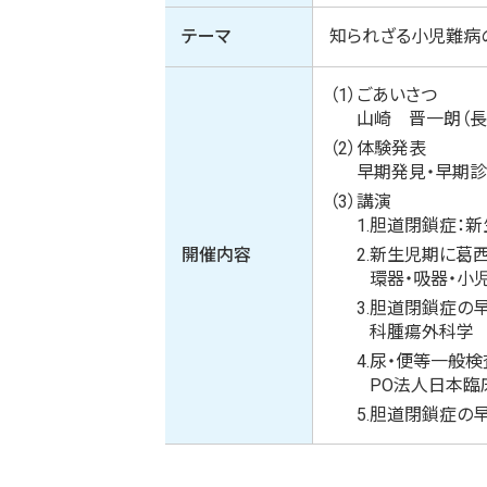
テーマ
知られざる小児難病
（1）
ごあいさつ
山崎 晋一朗（
（2）
体験発表
早期発見・早期
（3）
講演
1.
胆道閉鎖症：新
開催内容
2.
新生児期に葛
環器・吸器・小
3.
胆道閉鎖症の早
科腫瘍外科学 
4.
尿・便等一般検
PO法人日本臨
5.
胆道閉鎖症の早