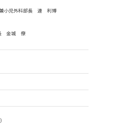
長兼小児外科部長 連 利博
長 金城 僚
）