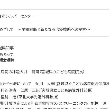
台市シルバーセンター
めざして ～早期診断と新たなる治療戦略への提言～
城県知事
あたって
議会議員
も病院の課題大井 龍司（宮城県立こども病院院長）
胆汁うっ滞について 虻川 大樹（宮城県立こども病院総合診療科
科的治療 仁尾 正記（宮城県立こども病院外科部長）
里見 進（東北大学先進外科教授）
胆汁酸測定による胆道閉鎖症マス・スクリーニングの可能性 連