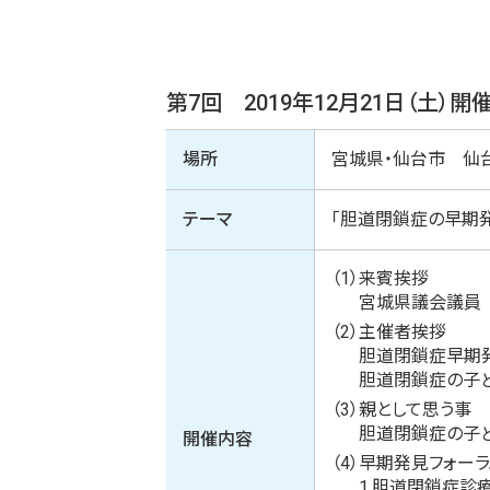
第7回 2019年12月21日（土）開
場所
宮城県・仙台市 仙台
テーマ
「胆道閉鎖症の早期
（1）
来賓挨拶
宮城県議会議員
（2）
主催者挨拶
胆道閉鎖症早期
胆道閉鎖症の子
（3）
親として思う事
胆道閉鎖症の子
開催内容
（4）
早期発見フォーラ
1.
胆道閉鎖症診