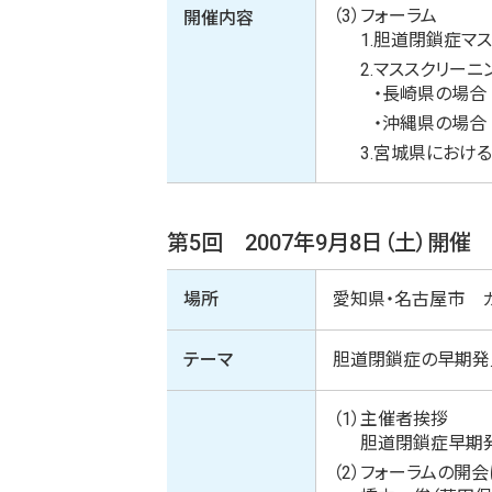
（3）
フォーラム
開催内容
1.
胆道閉鎖症マ
2.
マススクリーニ
・
長崎県の場合
・
沖縄県の場合
3.
宮城県におけ
第5回 2007年9月8日（土）開催
場所
愛知県・名古屋市 
テーマ
胆道閉鎖症の早期発
（1）
主催者挨拶
胆道閉鎖症早期
（2）
フォーラムの開会