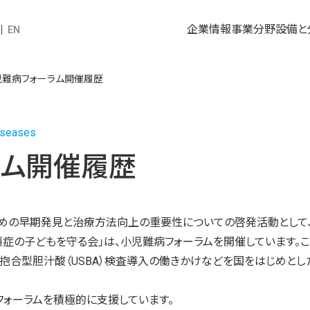
企業情報
事業分野
設備と
EN
児難病フォーラム開催履歴
Diseases
ラム開催履歴
めの早期発見と治療方法向上の重要性についての啓発活動として
症の子どもを守る会」は、小児難病フォーラムを開催しています。
酸抱合型胆汁酸（USBA）検査導入の働きかけなどを国をはじめと
フォーラムを積極的に支援しています。