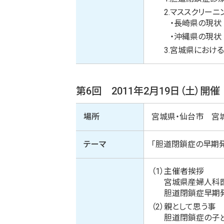
2.
マススクリーニ
・
長崎県の現状
・
沖縄県の現状
3.
宮城県における
第6回 2011年2月19日（土）開催
場所
宮城県・仙台市 宮
テーマ
「胆道閉鎖症の早期
（1）
主催者挨拶
宮城県産婦人科
胆道閉鎖症早期
（2）
親として思う事
胆道閉鎖症の子