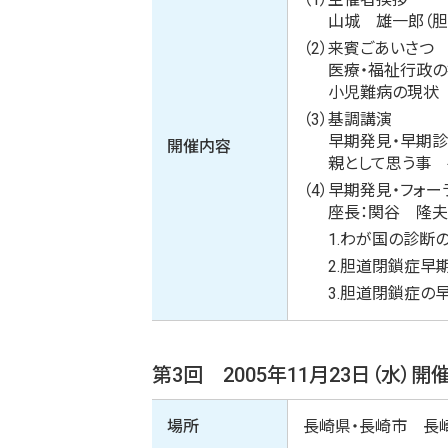
山城 雄一郎（
（2）
来賓ごあいさつ
医療・福祉行政
小児難病の現状
（3）
基調講演
早期発見・早期
開催内容
親として思う事 
（4）
早期発見・フォー
座長：関谷 隆
1.
わが国の診断の
2.
胆道閉鎖症早
3.
胆道閉鎖症の早
第3回 2005年11月23日（水）開
場所
長崎県・長崎市 長